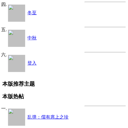
冬至
中秋
登入
本版推荐主题
本版热帖
乱弹：儒有席上之珍