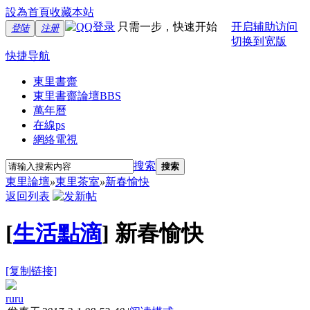
設為首頁
收藏本站
只需一步，快速开始
开启辅助访问
登陆
注册
切换到宽版
快捷导航
東里書齋
東里書齋論壇
BBS
萬年曆
在線ps
網絡電視
搜索
搜索
東里論壇
»
東里茶室
»
新春愉快
返回列表
[
生活點滴
]
新春愉快
[复制链接]
ruru