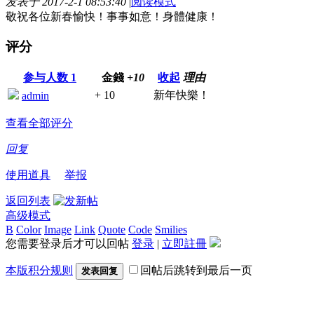
发表于 2017-2-1 08:53:40
|
阅读模式
敬祝各位新春愉快！事事如意！身體健康！
评分
参与人数
1
金錢
+10
收起
理由
+ 10
新年快樂！
admin
查看全部评分
回复
使用道具
举报
返回列表
高级模式
B
Color
Image
Link
Quote
Code
Smilies
您需要登录后才可以回帖
登录
|
立即註冊
本版积分规则
回帖后跳转到最后一页
发表回复