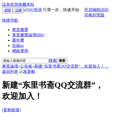
設為首頁
收藏本站
只需一步，快速开始
开启辅助访问
登陆
注册
切换到宽版
快捷导航
東里書齋
東里書齋論壇
BBS
萬年曆
在線ps
網絡電視
搜索
搜索
東里論壇
»
公告板
»
新建“东里书斋QQ交流群”，欢迎加入！ ...
返回列表
新建“东里书斋QQ交流群”，
欢迎加入！
[复制链接]