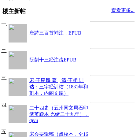
查看更多...
楼主新帖
唐詩三百首補注，EPUB
阮刻十三经注疏EPUB
宋·王应麟 著；清·王相 训
诂：三字经训诂（1831年和
刻本，内阁文库）
二十四史（五州同文局石印
武英殿本 光绪二十九年），
djvu
宋会要辑稿（点校本，全16