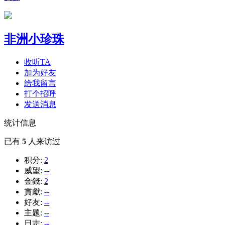
非洲小珍珠
收听TA
加为好友
给我留言
打个招呼
发送消息
统计信息
已有
5
人来访过
积分:
2
威望:
--
金錢:
2
貢獻:
--
好友:
--
主题:
--
日志:
--